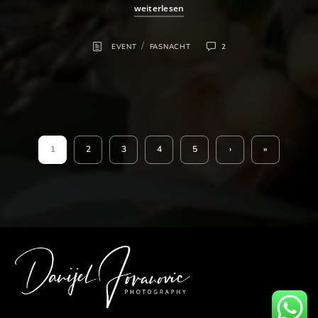
weiterlesen
/
EVENT
FASNACHT
2
1
2
3
4
5
›
»