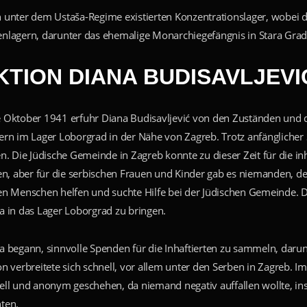
 unter dem Ustaša-Regime existierten Konzentrationslager, wobei da
nlagern, darunter das ehemalige Monarchiegefängnis in Stara Grad
KTION DIANA BUDISAVLJEVI
 Oktober 1941 erfuhr Diana Budisavljević von den Zuständen und d
ern im Lager Loborgrad in der Nähe von Zagreb. Trotz anfänglicher
en. Die Jüdische Gemeinde in Zagreb konnte zu dieser Zeit für die i
ten, aber für die serbischen Frauen und Kinder gab es niemanden, de
en Menschen helfen und suchte Hilfe bei der Jüdischen Gemeinde. D
a in das Lager Loborgrad zu bringen.
a begann, sinnvolle Spenden für die Inhaftierten zu sammeln, daru
on verbreitete sich schnell, vor allem unter den Serben in Zagreb. 
ell und anonym geschehen, da niemand negativ auffallen wollte, in
ten.