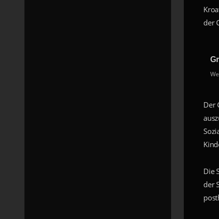
Kroa
der 
Gr
We
Der 
ausz
Sozi
Kind
Die 
der 
post