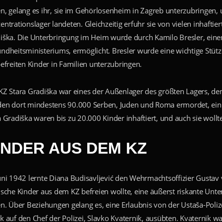
n, gelang es ihr, sie im Gehörlosenheim in Zagreb unterzubringen, 
entrationslager landeten. Gleichzeitig erfuhr sie von vielen inhafti
iška. Die Unterbringung im Heim wurde durch Kamilo Bresler, eine
ndheitsministeriums, ermöglicht. Bresler wurde eine wichtige Stütze 
befreiten Kinder in Familien unterzubringen.
KZ Stara Gradiška war eines der Außenlager des größten Lagers, 
en dort mindestens 90.000 Serben, Juden und Roma ermordet, einig
a Gradiška waren bis zu 20.000 Kinder inhaftiert, und auch sie wollte
INDER AUS DEM KZ
uni 1942 lernte Diana Budisavljević den Wehrmachtsoffizier Gustav 
ische Kinder aus dem KZ befreien wollte, eine äußerst riskante Unt
en. Über Beziehungen gelang es, eine Erlaubnis von der Ustaša-Polize
k auf den Chef der Polizei, Slavko Kvaternik, ausübten. Kvaternik war 