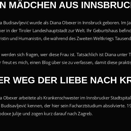
IN MÄDCHEN AUS INNSBRU
a Budisavljević wurde als Diana Obexer in Innsbruck geboren. Im 
er in der Tiroler Landeshauptstadt zur Welt. Ihr Geburtshaus befinde
vistin und Humanistin, die während des Zweiten Weltkriegs Tausend
e werden sich fragen, wer diese Frau ist. Tatsächlich ist Diana unte
 freut es mich, einen Blog über sie zu verfassen, damit diese prakti
ER WEG DER LIEBE NACH K
a Obexer arbeitete als Krankenschwester im Innsbrucker Stadtspita
je Budisavljević kennen, der hier sein Facharztstudium absolvierte. 
odoxe Julije und zogen kurz darauf nach Zagreb.