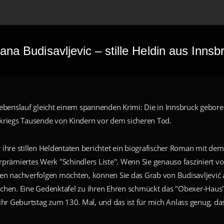
ana Budisavljevic – stille Heldin aus Innsb
Lebenslauf gleicht einem spannenden Krimi: Die in Innsbruck gebore
kriegs Tausende von Kindern vor dem sicheren Tod.
 ihre stillen Heldentaten berichtet ein biografischer Roman mit dem 
rprämiertes Werk "Schindlers Liste". Wenn Sie genauso fasziniert v
en nachverfolgen möchten, können Sie das Grab von Budisavljević a
chen. Eine Gedenktafel zu ihren Ehren schmückt das "Obexer-Haus" 
 ihr Geburtstag zum 130. Mal, und das ist für mich Anlass genug, d