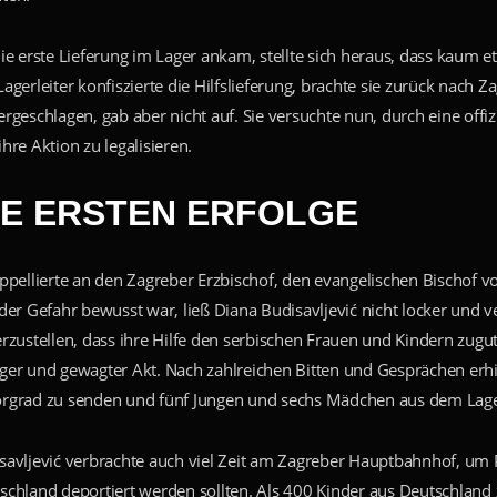
die erste Lieferung im Lager ankam, stellte sich heraus, dass kaum
Lagerleiter konfiszierte die Hilfslieferung, brachte sie zurück nach 
ergeschlagen, gab aber nicht auf. Sie versuchte nun, durch eine of
ihre Aktion zu legalisieren.
IE ERSTEN ERFOLGE
appellierte an den Zagreber Erzbischof, den evangelischen Bischof
 der Gefahr bewusst war, ließ Diana Budisavljević nicht locker und ve
erzustellen, dass ihre Hilfe den serbischen Frauen und Kindern zugu
ger und gewagter Akt. Nach zahlreichen Bitten und Gesprächen erhie
rgrad zu senden und fünf Jungen und sechs Mädchen aus dem Lager 
savljević verbrachte auch viel Zeit am Zagreber Hauptbahnhof, um 
schland deportiert werden sollten. Als 400 Kinder aus Deutschland