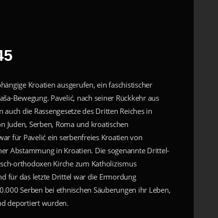
45
ngige Kroatien ausgerufen, ein faschistischer
taša-Bewegung. Pavelić, nach seiner Rückkehr aus
n auch die Rassengesetze des Dritten Reiches in
on Juden, Serben, Roma und kroatischen
ar für Pavelić ein serbenfreies Kroatien von
her Abstammung in Kroatien. Die sogenannte Drittel-
bisch-orthodoxen Kirche zum Katholizismus
d für das letzte Drittel war die Ermordung
00.000 Serben bei ethnischen Säuberungen ihr Leben,
nd deportiert wurden.