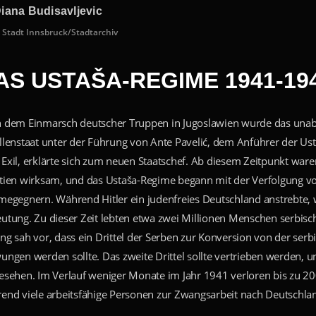
iana Budisavljevic
 Stadt Innsbruck/Stadtarchiv
AS USTAŠA-REGIME 1941-19
 dem Einmarsch deutscher Truppen in Jugoslawien wurde das unabhä
llenstaat unter der Führung von Ante Pavelić, dem Anführer der Us
Exil, erklärte sich zum neuen Staatschef. Ab diesem Zeitpunkt ware
tien wirksam, und das Ustaša-Regime begann mit der Verfolgung v
megegnern. Während Hitler ein judenfreies Deutschland anstrebte, w
utung. Zu dieser Zeit lebten etwa zwei Millionen Menschen serbisc
ng sah vor, dass ein Drittel der Serben zur Konversion von der ser
ungen werden sollte. Das zweite Drittel sollte vertrieben werden, un
esehen. Im Verlauf weniger Monate im Jahr 1941 verloren bis zu 2
end viele arbeitsfähige Personen zur Zwangsarbeit nach Deutschla