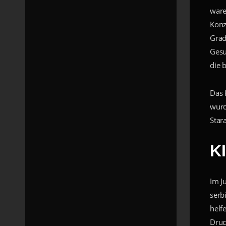
ware
Konz
Grad
Gesu
die 
Das 
wurd
Star
K
Im J
serb
helf
Druc