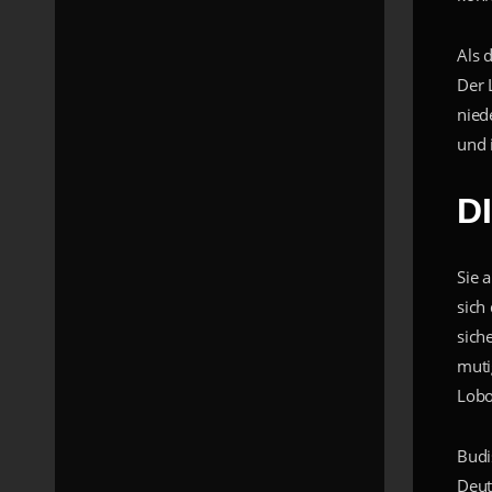
Als 
Der 
nied
und 
D
Sie 
sich
sich
muti
Lobo
Budi
Deut