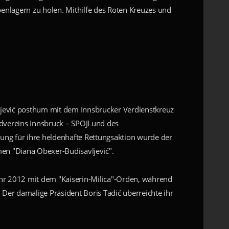
benlagern zu holen. Mithilfe des Roten Kreuzes und
ljević posthum mit dem Innsbrucker Verdienstkreuz
dvereins Innsbruck – SPOJI und des
ung für ihre heldenhafte Rettungsaktion wurde der
men "Diana Obexer-Budisavljević".
ahr 2012 mit dem "Kaiserin-Milica"-Orden, während
h. Der damalige Präsident Boris Tadić überreichte ihr