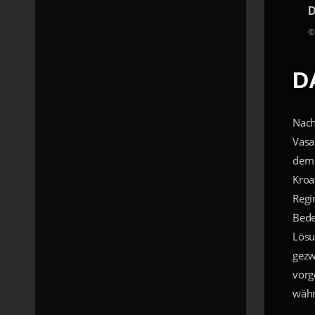
D
©
D
Nach
Vasa
dem 
Kroa
Regi
Bede
Lösu
gezw
vorg
währ