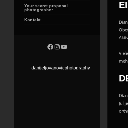
E
Your secret proposal
photographer
Kontakt
Dian
Obex
Akti
Viel
mehr
danijeljovanovicphotography
D
Dian
Juli
orth