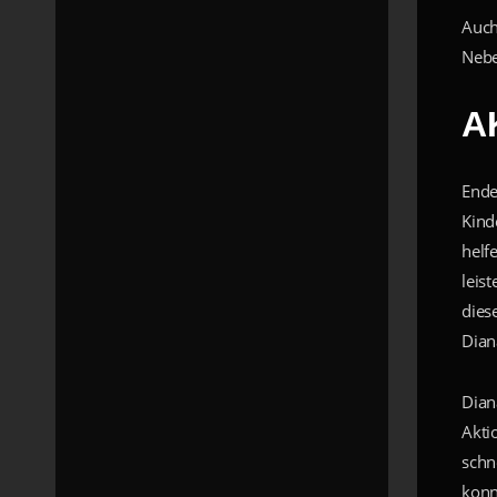
Auch
Nebe
A
Ende
Kind
helf
leis
dies
Dian
Dian
Akti
schn
konn