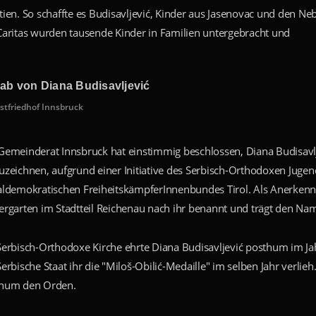
tien. So schaffte es Budisavljević, Kinder aus Jasenovac und den Ne
Caritas wurden tausende Kinder in Familien untergebracht und
ab von Diana Budisavljević
stfriedhof Innsbruck
Gemeinderat Innsbruck hat einstimmig beschlossen, Diana Budisav
uzeichnen, aufgrund einer Initiative des Serbisch-Orthodoxen Jugen
aldemokratischen FreiheitskämpferInnenbundes Tirol. Als Anerkenn
ergarten im Stadtteil Reichenau nach ihr benannt und trägt den Na
Serbisch-Orthodoxe Kirche ehrte Diana Budisavljević posthum im J
Serbische Staat ihr die "Miloš-Obilić-Medaille" im selben Jahr verlie
hum den Orden.