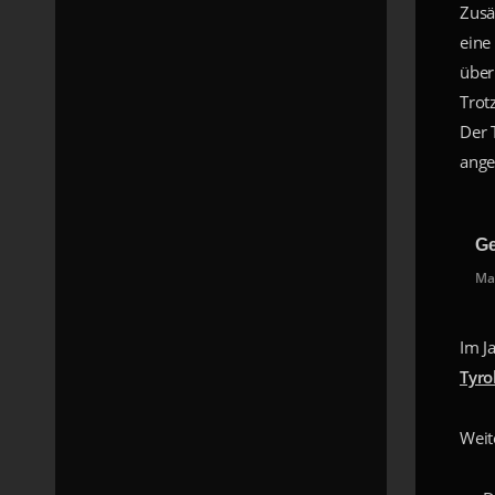
Zusä
eine
über
Trot
Der 
ange
Ge
Ma
Im J
Tyro
Weit