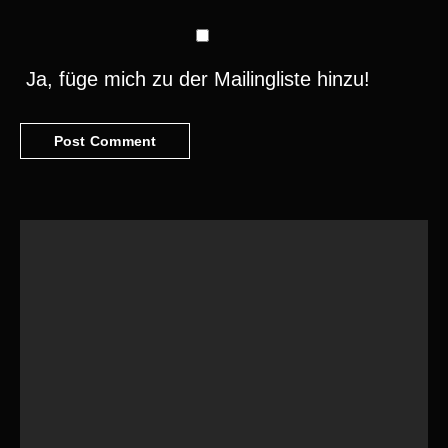
Ja, füge mich zu der Mailingliste hinzu!
Suchen
Cuba – Havanna 1/2
Denken an Cuba ruft oft Bilder von karibischem
Flair, mit Musik, Rum und Zigarre..