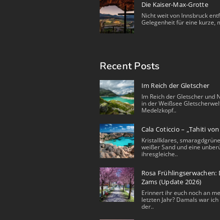
Die Kaiser-Max-Grotte
Nicht weit von Innsbruck entf
Gelegenheit für eine kurze, m
Recent Posts
Im Reich der Gletscher
Im Reich der Gletscher und 
in der Weißsee Gletscherwel
Medelzkopf..
Cala Coticcio – „Tahiti vo
Kristallklares, smaragdgrüne
weißer Sand und eine unberü
ihresgleiche..
Rosa Frühlingserwachen: D
Zams (Update 2026)
Erinnert ihr euch noch an m
letzten Jahr? Damals war ich 
der..