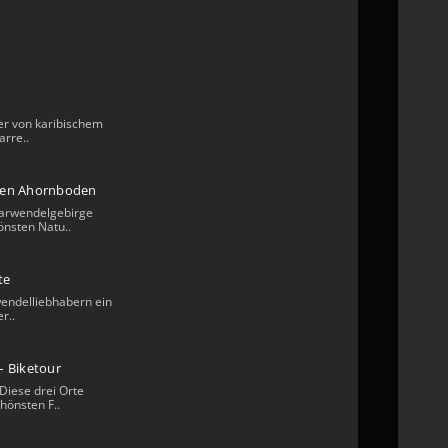
er von karibischem
arre..
ßen Ahornboden
arwendelgebirge
önsten Natu..
te
rwendelliebhabern ein
r..
– Biketour
Diese drei Orte
hönsten F..