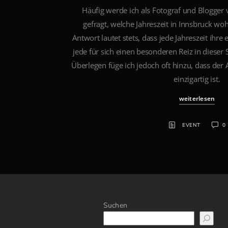
Häufig werde ich als Fotograf und Blogger
gefragt, welche Jahreszeit in Innsbruck woh
Antwort lautet stets, dass jede Jahreszeit ihre
jede für sich einen besonderen Reiz in dieser 
Überlegen füge ich jedoch oft hinzu, dass der 
einzigartig ist.
weiterlesen
EVENT
0
Suchen