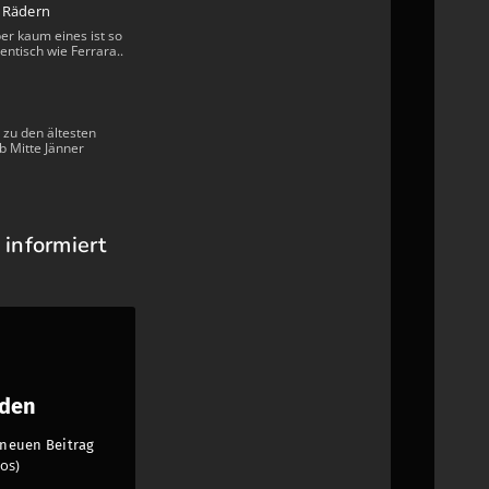
i Rädern
ber kaum eines ist so
entisch wie Ferrara..
 zu den ältesten
b Mitte Jänner
 informiert
nden
n neuen Beitrag
os)