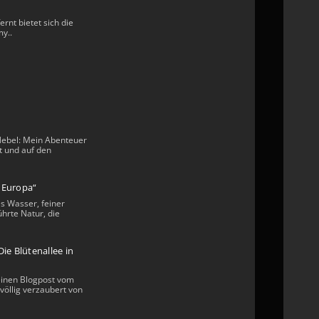
ernt bietet sich die
y..
Nebel: Mein Abenteuer
t und auf den
n Europa“
s Wasser, feiner
hrte Natur, die
ie Blütenallee in
einen Blogpost vom
völlig verzaubert von