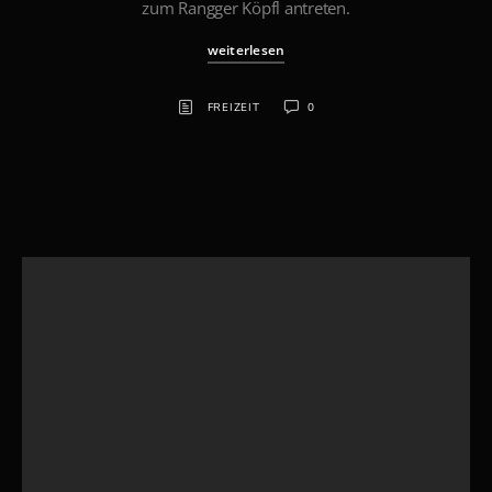
zum Rangger Köpfl antreten.
weiterlesen
FREIZEIT
0
Suchen
Cuba – Havanna 1/2
Denken an Cuba ruft oft Bilder von karibischem