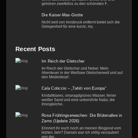
gehören zweifellos zu den schönsten F..
Die Kaiser-Max-Grotte
Nicht weit von Innsbruck entfernt bietet sich die
Gelegenheit für eine kurze, my..
Recent Posts
Im Reich der Gletscher
Im Reich der Gletscher und Nebel: Mein
Abenteuer in der Weißsee Gletscherwelt und auf
den Medelzkopf..
Cala Coticcio – „Tahiti von Europa“
Kristallklares, smaragdgrünes Wasser, feiner
weißer Sand und eine unberührte Natur, die
ihresgleiche..
Rosa Frühlingserwachen: Die Blütenallee in
Zams (Update 2026)
Erinnert ihr euch noch an meinen Blogpost vom
letzten Jahr? Damals war ich völlig verzaubert
von der..