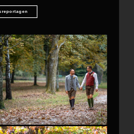
sreportagen
0