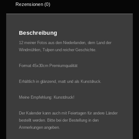
Rezensionen (0)
Beschreibung
12 meiner Fotos aus den Niederlanden, dem Land der
Windmühlen, Tulpen und reicher Geschichte.
Format 45x30cm Premiumqualität
Erhältlich in glänzend, matt und als Kunstdruck.
Meine Empfehlung: Kunstdruck!
Der Kalender kann auch mit Feiertagen für andere Länder
bestellt werden. Bitte bei der Bestellung in den
Anmerkungen angeben.