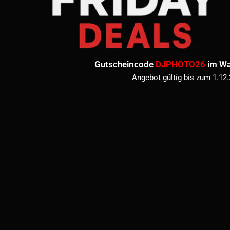
Gutscheincode
DJPHOTO26
im Wa
Angebot gültig bis zum 1.12
Innsbruck 2026 Edition I A4
Innsbruck 2026 Editio
Premiumkalender
Premiumkalende
€
26,99
–
€
28,99
€
37,99
–
€
39,9