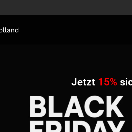
olland
Jetzt
15%
si