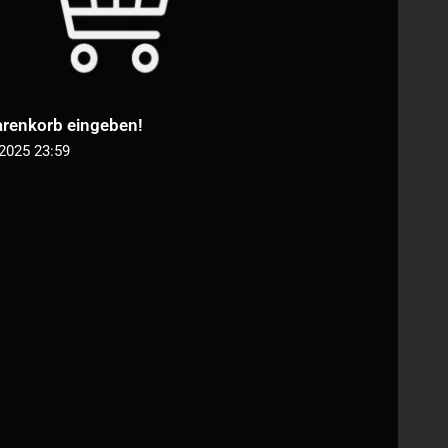
renkorb eingeben!
.2025 23:59
n I A3
Innsbruck 2026 Edition I A2
r
Premiumkalender
9
€
64,99
–
€
69,99