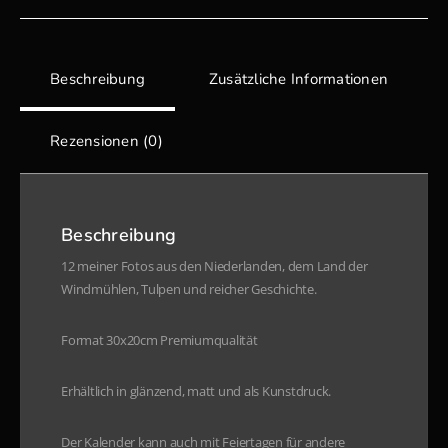
Beschreibung
Zusätzliche Informationen
Rezensionen (0)
Beschreibung
12 meiner Fotos aus den Niederlanden, dem Land der
Windmühlen, Tulpen und reicher Geschichte.
Format 30x20cm Premiumqualität
Erhältlich in glänzend, matt und als Kunstdruck.
Der Kalender kann auch mit Feiertagen für andere