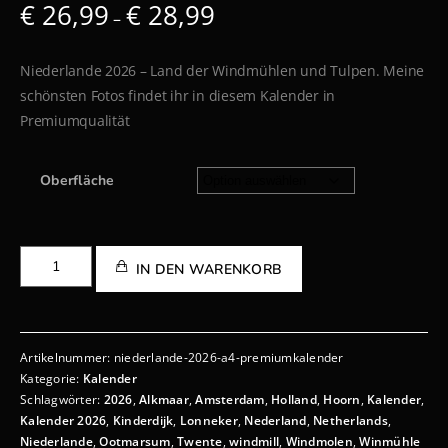
€
26,99
€
28,99
–
Niederlande 2026 – Land der Windmühlen und Tulpen. Meine
schönsten Fotos findet ihr in diesem Kalender in
Premiumqualität
Oberfläche
IN DEN WARENKORB
Artikelnummer:
niederlande-2026-a4-premiumkalender
Kategorie:
Kalender
Schlagwörter:
2026
,
Alkmaar
,
Amsterdam
,
Holland
,
Hoorn
,
Kalender
,
Kalender 2026
,
Kinderdijk
,
Lonneker
,
Nederland
,
Netherlands
,
Niederlande
,
Ootmarsum
,
Twente
,
windmill
,
Windmolen
,
Winmühle