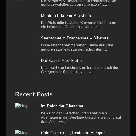
Der Große Ahornboden im Karwendelgebirge
gehört zweifellos zu den schönsten Natu..
Mit dem Bike zur Pfeishütte
Die Pfeishütte ist vielen Karwendelliebhabern
ein bekannter Ort, ebenso wie der..
Seebensee & Drachensee – Biketour
Ohne übertrieben zu haben: Diese drei Orte
gehören zweifellos zu den schönsten F..
Die Kaiser-Max-Grotte
Nicht weit von Innsbruck entfernt bietet sich die
Gelegenheit für eine kurze, my..
Recent Posts
Im Reich der Gletscher
Im Reich der Gletscher und Nebel: Mein
Abenteuer in der Weißsee Gletscherwelt und auf
den Medelzkopf..
Cala Coticcio – „Tahiti von Europa“