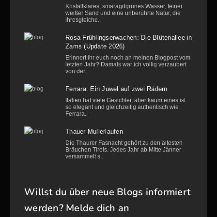
Kristallklares, smaragdgrünes Wasser, feiner
weißer Sand und eine unberührte Natur, die
ihresgleiche..
Rosa Frühlingserwachen: Die Blütenallee in
Zams (Update 2026)
Erinnert ihr euch noch an meinen Blogpost vom
letzten Jahr? Damals war ich völlig verzaubert
von der..
Ferrara: Ein Juwel auf zwei Rädern
Italien hat viele Gesichter, aber kaum eines ist
so elegant und gleichzeitig authentisch wie
Ferrara..
Thauer Mullerlaufen
Die Thaurer Fasnacht gehört zu den ältesten
Bräuchen Tirols. Jedes Jahr ab Mitte Jänner
versammelt s..
Willst du über neue Blogs informiert
werden? Melde dich an