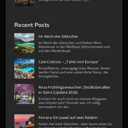
Recent Posts
Im Reich der Gletscher
Im Reich der Gletscher und Nebel: Mein
Abenteuer in der Weißsee Gletscherwelt und
auf den Medelzkopf..
Cala Coticcio – „Tahiti von Europa“
Kristallklares, smaragdgrünes Wasser, feiner
weißer Sand und eine unberührte Natur, die
ihresgleiche..
Rosa Frühlingserwachen: Die Blütenallee
in Zams (Update 2026)
Erinnert ihr euch noch an meinen Blogpost
vom letzten Jahr? Damals war ich völlig
verzaubert von der..
Ferrara: Ein Juwel auf zwei Rädern
Italien hat viele Gesichter, aber kaum eines ist
so elegant und gleichzeitig authentisch wie