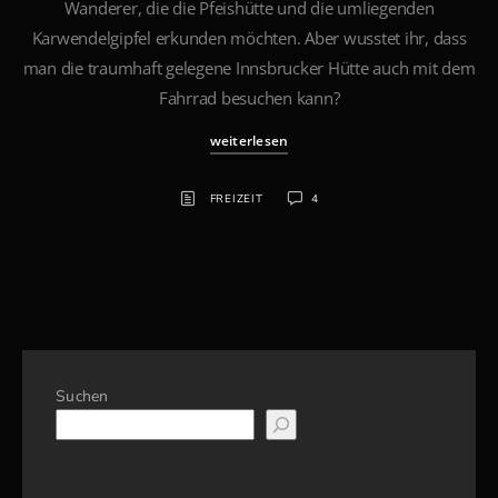
Wanderer, die die Pfeishütte und die umliegenden
Karwendelgipfel erkunden möchten. Aber wusstet ihr, dass
man die traumhaft gelegene Innsbrucker Hütte auch mit dem
Fahrrad besuchen kann?
weiterlesen
FREIZEIT
4
Suchen