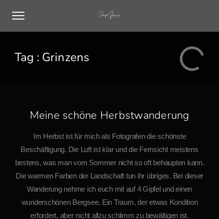
Tag :
Grinzens
Meine schöne Herbstwanderung
Im Herbst ist für mich als Fotografen die schönste
Beschäftigung. Die Luft ist klar und die Fernsicht meistens
bestens, was man vom Sommer nicht so oft behaupten kann.
Die warmen Farben der Landschaft tun ihr übriges. Bei dieser
Wanderung nehme ich euch mit auf 4 Gipfel und einen
wunderschönen Bergsee. Ein Traum, der etwas Kondition
erfordert, aber nicht allzu schlimm zu bewältigen ist.