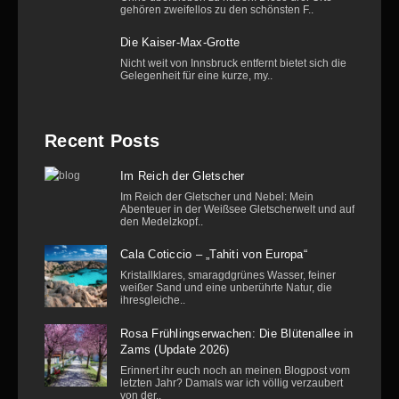
gehören zweifellos zu den schönsten F..
Die Kaiser-Max-Grotte
Nicht weit von Innsbruck entfernt bietet sich die
Gelegenheit für eine kurze, my..
Recent Posts
Im Reich der Gletscher
Im Reich der Gletscher und Nebel: Mein
Abenteuer in der Weißsee Gletscherwelt und auf
den Medelzkopf..
Cala Coticcio – „Tahiti von Europa“
Kristallklares, smaragdgrünes Wasser, feiner
weißer Sand und eine unberührte Natur, die
ihresgleiche..
Rosa Frühlingserwachen: Die Blütenallee in
Zams (Update 2026)
Erinnert ihr euch noch an meinen Blogpost vom
letzten Jahr? Damals war ich völlig verzaubert
von der..