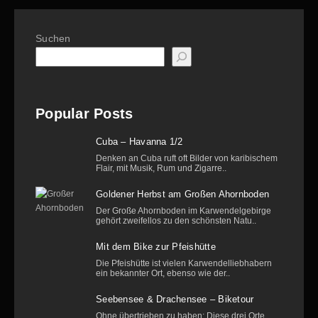
Suchen
Popular Posts
Cuba – Havanna 1/2
Denken an Cuba ruft oft Bilder von karibischem
Flair, mit Musik, Rum und Zigarre..
Goldener Herbst am Großen Ahornboden
Der Große Ahornboden im Karwendelgebirge
gehört zweifellos zu den schönsten Natu..
Mit dem Bike zur Pfeishütte
Die Pfeishütte ist vielen Karwendelliebhabern
ein bekannter Ort, ebenso wie der..
Seebensee & Drachensee – Biketour
Ohne übertrieben zu haben: Diese drei Orte