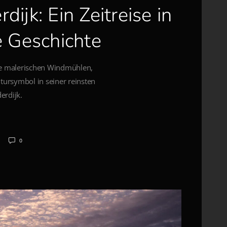
jk: Ein Zeitreise in
e Geschichte
hre malerischen Windmühlen,
tursymbol in seiner reinsten
erdijk.
0