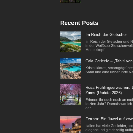
Recent Posts
Im Reich der Gletscher
Im Reich der Gletscher und 
in der Weißsee Gletscherwelt
Medelzkopf..
Cala Coticcio – „Tahiti vo
Kristallklares, smaragdgrünes
Sand und eine unberührte Natu
Rosa Frühlingserwachen: D
Zams (Update 2026)
Erinnert ihr euch noch an m
letzten Jahr? Damals war ich 
der..
Ferrara: Ein Juwel auf zw
Italien hat viele Gesichter, ab
elegant und gleichzeitig authe