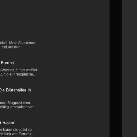
Nebel: Mein Abenteuer
 und auf den
n Europa“
 Wasser, feiner weißer
r, die ihresgleiche..
ie Blütenallee in
einen Blogpost vom
völlig verzaubert von
ei Rädern
er kaum eines ist so
ntisch wie Ferrara..