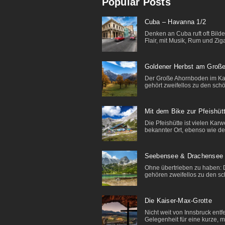
Popular Posts
Cuba – Havanna 1/2
Denken an Cuba ruft oft Bild
Flair, mit Musik, Rum und Ziga
Goldener Herbst am Groß
Der Große Ahornboden im K
gehört zweifellos zu den schö
Mit dem Bike zur Pfeishüt
Die Pfeishütte ist vielen Kar
bekannter Ort, ebenso wie der
Seebensee & Drachensee 
Ohne übertrieben zu haben: D
gehören zweifellos zu den sc
Die Kaiser-Max-Grotte
Nicht weit von Innsbruck entfe
Gelegenheit für eine kurze, my