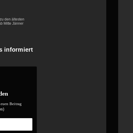
zu den ältesten
ab Mitte Jänner
s informiert
den
 neuen Beitrag
os)