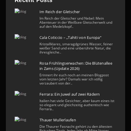
Recent Posts
Im Reich der Gletscher
Im Reich der Gletscher und Nebel: Mein
Abenteuer in der Weißsee Gletscherwelt und
auf den Medelzkopf..
Cala Coticcio – „Tahiti von Europa“
Kristallklares, smaragdgrünes Wasser, feiner
weißer Sand und eine unberührte Natur, die
ihresgleiche..
Rosa Frühlingserwachen: Die Blütenallee
in Zams (Update 2026)
Erinnert ihr euch noch an meinen Blogpost
vom letzten Jahr? Damals war ich völlig
verzaubert von der..
Ferrara: Ein Juwel auf zwei Rädern
Italien hat viele Gesichter, aber kaum eines ist
so elegant und gleichzeitig authentisch wie
Ferrara..
Thauer Mullerlaufen
Die Thaurer Fasnacht gehört zu den ältesten
Bräuchen Tirols. Jedes Jahr ab Mitte Jänner