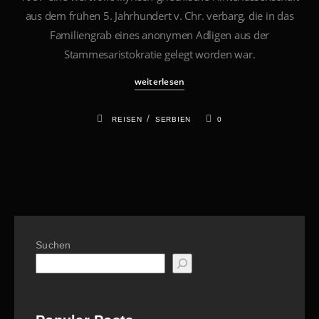
aus dem frühen 5. Jahrhundert v. Chr. verbarg, die in das
Familiengrab eines anonymen Adligen aus der
Stammesaristokratie gelegt worden war.
weiterlesen
/
REISEN
SERBIEN
0
Suchen