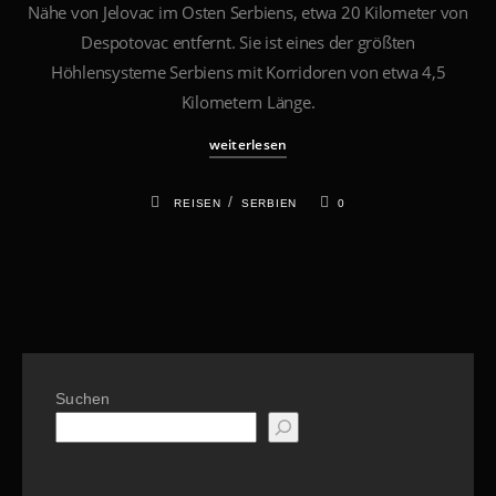
Nähe von Jelovac im Osten Serbiens, etwa 20 Kilometer von
Despotovac entfernt. Sie ist eines der größten
Höhlensysteme Serbiens mit Korridoren von etwa 4,5
Kilometern Länge.
weiterlesen
/
REISEN
SERBIEN
0
Suchen