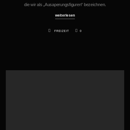
die wir als „Ausaperungsfiguren“ bezeichnen.
weiterlesen
FREIZEIT
0
Suchen
Cuba – Havanna 1/2