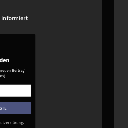
 informiert
nden
n neuen Beitrag
os)
utzerklärung
.