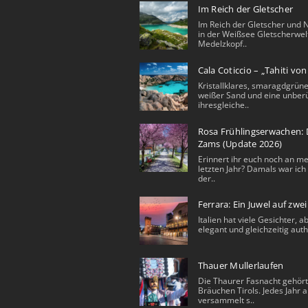
Im Reich der Gletscher
Im Reich der Gletscher und 
in der Weißsee Gletscherwel
Medelzkopf..
Cala Coticcio – „Tahiti vo
Kristallklares, smaragdgrüne
weißer Sand und eine unberü
ihresgleiche..
Rosa Frühlingserwachen: D
Zams (Update 2026)
Erinnert ihr euch noch an m
letzten Jahr? Damals war ich 
der..
Ferrara: Ein Juwel auf zwe
Italien hat viele Gesichter, a
elegant und gleichzeitig auth
Thauer Mullerlaufen
Die Thaurer Fasnacht gehört
Bräuchen Tirols. Jedes Jahr a
versammelt s..