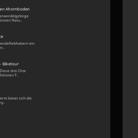
ßen Ahornboden
arwendelgebirge
önsten Natu..
te
rwendelliebhabern ein
r..
– Biketour
Diese drei Orte
hönsten F..
ernt bietet sich die
y..