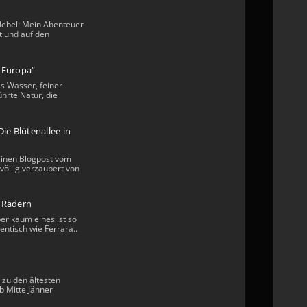
Nebel: Mein Abenteuer
t und auf den
n Europa“
s Wasser, feiner
hrte Natur, die
ie Blütenallee in
einen Blogpost vom
völlig verzaubert von
i Rädern
ber kaum eines ist so
entisch wie Ferrara..
 zu den ältesten
b Mitte Jänner