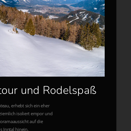
tour und Rodelspaß
eau, erhebt sich ein eher
ziemlich isoliert empor und
oramaaussicht auf die
 Inntal hinein.