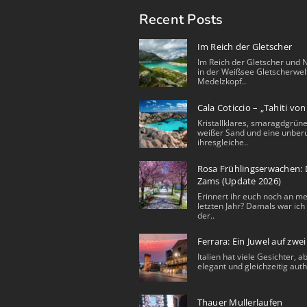
Recent Posts
Im Reich der Gletscher
Im Reich der Gletscher und 
in der Weißsee Gletscherwel
Medelzkopf..
Cala Coticcio – „Tahiti vo
Kristallklares, smaragdgrüne
weißer Sand und eine unberü
ihresgleiche..
Rosa Frühlingserwachen: D
Zams (Update 2026)
Erinnert ihr euch noch an m
letzten Jahr? Damals war ich 
der..
Ferrara: Ein Juwel auf zwe
Italien hat viele Gesichter, a
elegant und gleichzeitig auth
Thauer Mullerlaufen