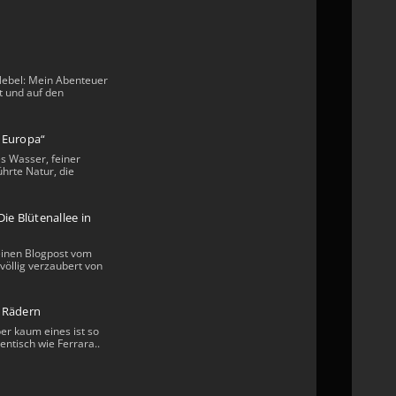
Nebel: Mein Abenteuer
t und auf den
n Europa“
s Wasser, feiner
hrte Natur, die
ie Blütenallee in
einen Blogpost vom
völlig verzaubert von
i Rädern
ber kaum eines ist so
entisch wie Ferrara..