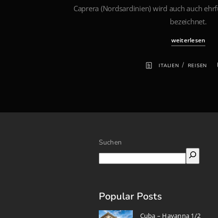
Caprera (Nordsardinien) wird auch auch ehrfü
bezeichnet.
weiterlesen
/
ITALIEN
REISEN
Suchen
Popular Posts
Cuba – Havanna 1/2