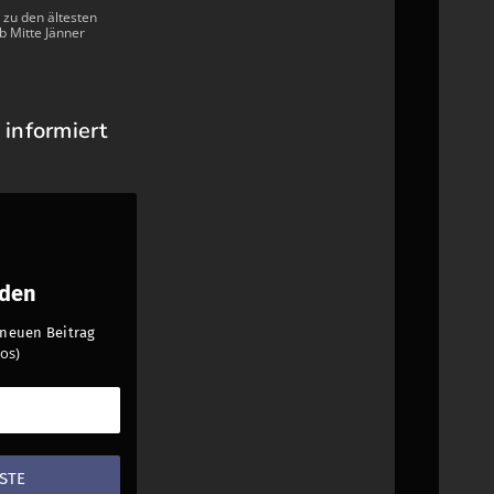
 zu den ältesten
b Mitte Jänner
 informiert
nden
n neuen Beitrag
os)