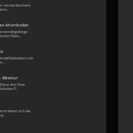
er von karibischem
arre..
ßen Ahornboden
arwendelgebirge
önsten Natu..
te
rwendelliebhabern ein
r..
– Biketour
Diese drei Orte
hönsten F..
ernt bietet sich die
y..