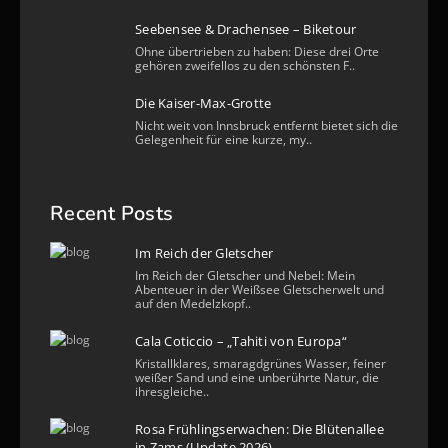
Seebensee & Drachensee – Biketour
Ohne übertrieben zu haben: Diese drei Orte
gehören zweifellos zu den schönsten F..
Die Kaiser-Max-Grotte
Nicht weit von Innsbruck entfernt bietet sich die
Gelegenheit für eine kurze, my..
Recent Posts
Im Reich der Gletscher
Im Reich der Gletscher und Nebel: Mein
Abenteuer in der Weißsee Gletscherwelt und
auf den Medelzkopf..
Cala Coticcio – „Tahiti von Europa“
Kristallklares, smaragdgrünes Wasser, feiner
weißer Sand und eine unberührte Natur, die
ihresgleiche..
Rosa Frühlingserwachen: Die Blütenallee
in Zams (Update 2026)