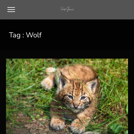
Tag :
Wolf