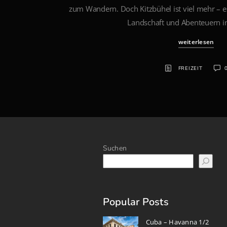
zum Wandern. Doch Kitzbühel ist viel mehr – es
Landschaft und Abenteuern in
weiterlesen
FREIZEIT
Suchen
Popular Posts
Cuba – Havanna 1/2