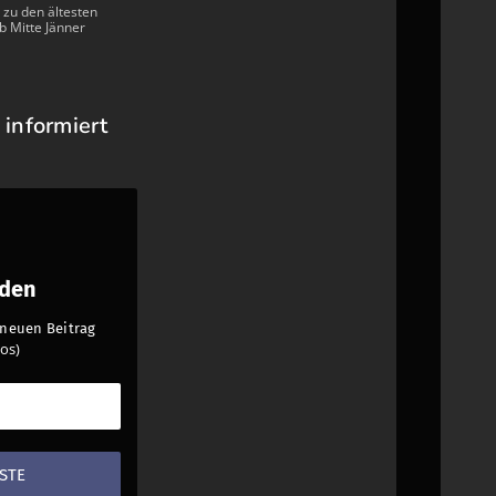
 zu den ältesten
b Mitte Jänner
 informiert
nden
n neuen Beitrag
os)