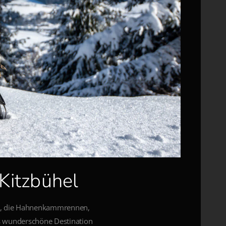
Kitzbühel
air, die Hahnenkammrennen,
s wunderschöne Destination