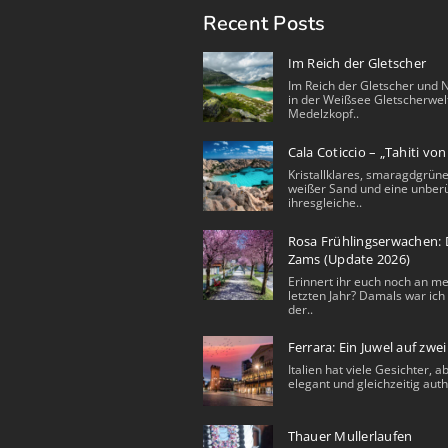
Recent Posts
Im Reich der Gletscher
Im Reich der Gletscher und 
in der Weißsee Gletscherwel
Medelzkopf..
Cala Coticcio – „Tahiti vo
Kristallklares, smaragdgrüne
weißer Sand und eine unberü
ihresgleiche..
Rosa Frühlingserwachen: D
Zams (Update 2026)
Erinnert ihr euch noch an m
letzten Jahr? Damals war ich 
der..
Ferrara: Ein Juwel auf zwe
Italien hat viele Gesichter, a
elegant und gleichzeitig auth
Thauer Mullerlaufen