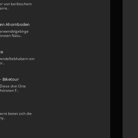
er von karibischem
arre..
ßen Ahornboden
arwendelgebirge
önsten Natu..
te
rwendelliebhabern ein
r..
– Biketour
Diese drei Orte
hönsten F..
ernt bietet sich die
y..