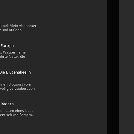
Nebel: Mein Abenteuer
t und auf den
n Europa“
s Wasser, feiner
hrte Natur, die
ie Blütenallee in
einen Blogpost vom
völlig verzaubert von
i Rädern
ber kaum eines ist so
entisch wie Ferrara..