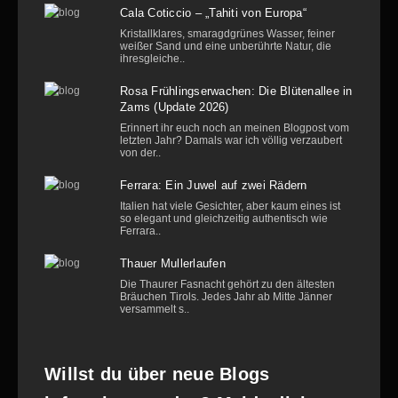
Cala Coticcio – „Tahiti von Europa“
Kristallklares, smaragdgrünes Wasser, feiner
weißer Sand und eine unberührte Natur, die
ihresgleiche..
Rosa Frühlingserwachen: Die Blütenallee in
Zams (Update 2026)
Erinnert ihr euch noch an meinen Blogpost vom
letzten Jahr? Damals war ich völlig verzaubert
von der..
Ferrara: Ein Juwel auf zwei Rädern
Italien hat viele Gesichter, aber kaum eines ist
so elegant und gleichzeitig authentisch wie
Ferrara..
Thauer Mullerlaufen
Die Thaurer Fasnacht gehört zu den ältesten
Bräuchen Tirols. Jedes Jahr ab Mitte Jänner
versammelt s..
Willst du über neue Blogs