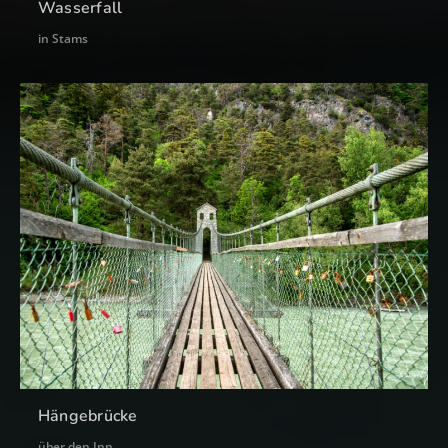
Wasserfall
in Stams
Hängebrücke
über den Inn