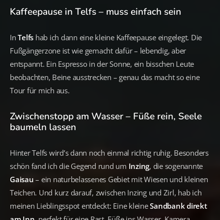
Kaffeepause in Telfs – muss einfach sein
In
Telfs
hab ich dann eine kleine Kaffeepause eingelegt. Die
Fußgängerzone ist wie gemacht dafür – lebendig, aber
entspannt. Ein Espresso in der Sonne, ein bisschen Leute
beobachten, Beine ausstrecken – genau das macht so eine
Tour für mich aus.
Zwischenstopp am Wasser – Füße rein, Seele
baumeln lassen
Hinter Telfs wird’s dann noch einmal richtig ruhig. Besonders
schön fand ich die Gegend rund um
Inzing
, die sogenannte
Gaisau
– ein naturbelassenes Gebiet mit Wiesen und kleinen
Teichen. Und kurz darauf, zwischen Inzing und Zirl, hab ich
meinen Lieblingsspot entdeckt: Eine kleine
Sandbank direkt
am Inn
, perfekt für eine Rast. Füße ins Wasser, Kamera