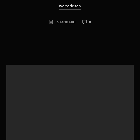
weiterlesen
STANDARD
0
Suchen
Cuba – Havanna 1/2
Denken an Cuba ruft oft Bilder von karibischem
Flair, mit Musik, Rum und Zigarre..