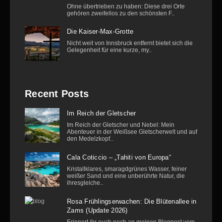
Ohne übertrieben zu haben: Diese drei Orte
gehören zweifellos zu den schönsten F..
Die Kaiser-Max-Grotte
Nicht weit von Innsbruck entfernt bietet sich die
Gelegenheit für eine kurze, my..
Recent Posts
Im Reich der Gletscher
Im Reich der Gletscher und Nebel: Mein
Abenteuer in der Weißsee Gletscherwelt und auf
den Medelzkopf..
Cala Coticcio – „Tahiti von Europa“
Kristallklares, smaragdgrünes Wasser, feiner
weißer Sand und eine unberührte Natur, die
ihresgleiche..
Rosa Frühlingserwachen: Die Blütenallee in
Zams (Update 2026)