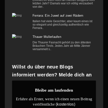
Erinnert ihr euch noch an meinen Blogpost vom
letzten Jahr? Damals war ich völlig verzaubert
von der..
Ferrara: Ein Juwel auf zwei Rädern
Italien hat viele Gesichter, aber kaum eines ist
so elegant und gleichzeitig authentisch wie
Ferrara..
Thauer Mullerlaufen
Die Thaurer Fasnacht gehört zu den ältesten
Bräuchen Tirols. Jedes Jahr ab Mitte Jänner
versammelt s..
Willst du über neue Blogs
informiert werden? Melde dich an
Bleibe am laufenden
Erfahre als Erster, wenn ich einen neuen Beitrag
veröffentliche
(kostenlos)