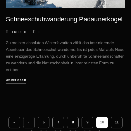
Schneeschuhwanderung Padaunerkogel
FREIZEIT
0
Zu meinen absoluten Winterfavoriten zählt das faszinierende
Abenteuer des Schneeschuhwanderns. Es ist jedes Mal aufs Neue
eine einzigartige Erfahrung, durch unberührte Schneelandschaften
zu wandern und die Naturschönheit in ihrer reinsten Form zu
erleben.
weiterlesen
«
‹
6
7
8
9
10
11