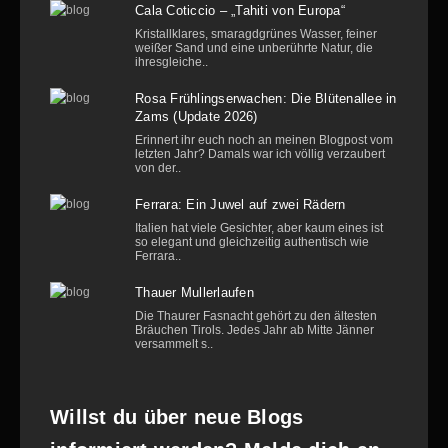
Cala Coticcio – „Tahiti von Europa“
Kristallklares, smaragdgrünes Wasser, feiner
weißer Sand und eine unberührte Natur, die
ihresgleiche..
Rosa Frühlingserwachen: Die Blütenallee in
Zams (Update 2026)
Erinnert ihr euch noch an meinen Blogpost vom
letzten Jahr? Damals war ich völlig verzaubert
von der..
Ferrara: Ein Juwel auf zwei Rädern
Italien hat viele Gesichter, aber kaum eines ist
so elegant und gleichzeitig authentisch wie
Ferrara..
Thauer Mullerlaufen
Die Thaurer Fasnacht gehört zu den ältesten
Bräuchen Tirols. Jedes Jahr ab Mitte Jänner
versammelt s..
Willst du über neue Blogs